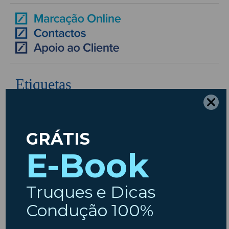
Etiquetas
ambiente
Ano Novo
Ar
Animais
Acidentes
Animais em Viagem
Carros
Condicionado
Baterias
Chuva
Avarias
Carro Novo
Carros usados
Condução
Dicas
Crianças
Comprar Carro
Dicas
Covid19
Férias
Escapadinhas
Insparedes
Escapadelas
Estradas
Insparedes
Inverno
Inspeção
Legislação
Manutenção
Natal
Manutenção Auto
Motores
Motas
Motociclos
Outono
Pneus
Primavera
Páscoa
Pós-férias
Regresso às aulas
Segurança
São João
Segurança Rodoviária
Suspensão
Trânsito