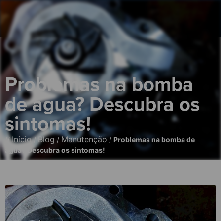
Problemas na bomba
de água? Descubra os
sintomas!
Início
Blog
Manutenção
//
/
/
/
Problemas na bomba de
água? Descubra os sintomas!