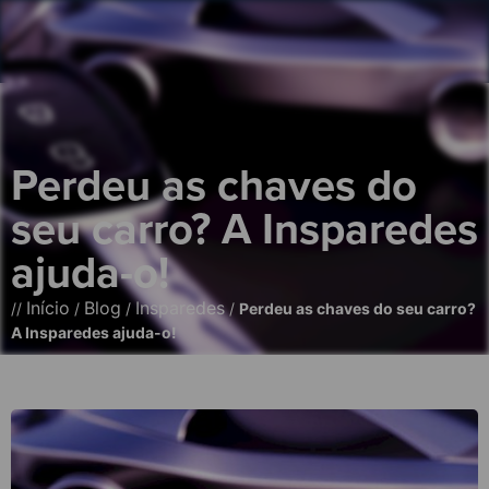
Perdeu as chaves do
seu carro? A Insparedes
ajuda-o!
Início
Blog
Insparedes
//
/
/
/
Perdeu as chaves do seu carro?
A Insparedes ajuda-o!