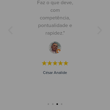
omendo"
Faz o que deve,
colabora
com
que os 
competência,
muit
pontualidade e
profissio
★★★★
rapidez."
compete
Boa
a Carvalho
instala
★★★★★
César Analide
★★★
Joaquim B