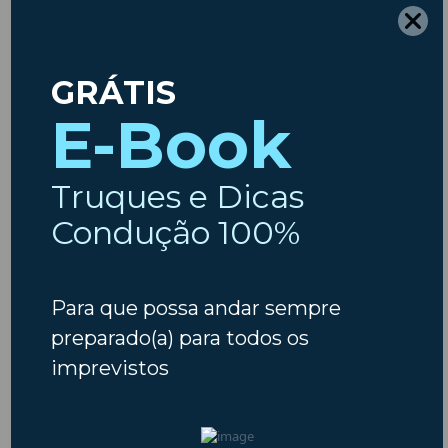
Etiquetas
ambiente
Ano Novo
Ar
Animais
Acidentes
Animais em Viagem
Carros
Condicionado
Baterias
Chuva
Carros usados
combustiveis
Condução
Dicas
Crianças
Comprar Carro
Dicas
Código da Estrada
Férias
Escapadinhas
Insparedes
Embraiagem
Escapadelas
Insparedes
Inverno
Inspeção
Legislação