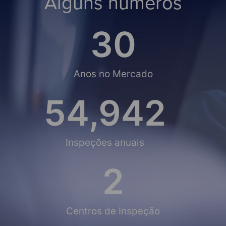
Alguns números
30
Anos no Mercado
55,000
Inspeções anuais
2
Centros de Inspeção