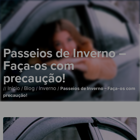
Passeios de Inverno –
Faça-os com
precaução!
Início
Blog
Inverno
//
/
/
/
Passeios de Inverno – Faça-os com
precaução!