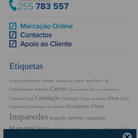
Etiquetas
ambiente
Ano Novo
Ar
Animais
Acidentes
Animais em Viagem
Carros
Condicionado
Baterias
Chuva
Carros usados
combustiveis
Condução
Dicas
Crianças
Comprar Carro
Dicas
Código da Estrada
Férias
Escapadinhas
Insparedes
Embraiagem
Escapadelas
Insparedes
Inverno
Inspeção
Legislação
Manutenção
Manutenção Auto
Natal
Motores
Motas
Motociclos
Outono
Pneus
Primavera
Páscoa
Pós-férias
Regresso às aulas