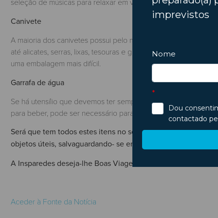
seleção de músicas para relaxar em viagens longas ou quando s
Canivete
A maioria dos canivetes possui pelo menos três funções, já que
até alicates, serras, lixas, tesouras e ganchos, podendo facili
uma embalagem mais difícil.
Garrafa de água
Se há utensílio que devemos ter sempre a nosso dispor é a gar
para beber, pode ser necessário para limpar um vidro, colocar 
Será que tem todos estes itens no seu carro? Temos a certez
objetos úteis, salvaguardando- se em caso de imprevistos!
A Insparedes deseja-lhe Boas Viagens!
Aceder à Fonte da Notícia