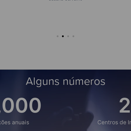
Alguns números
,000
2
ções anuais
Centros de 