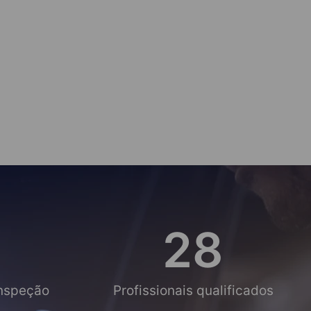
Césa
28
Inspeção
Profissionais qualificados