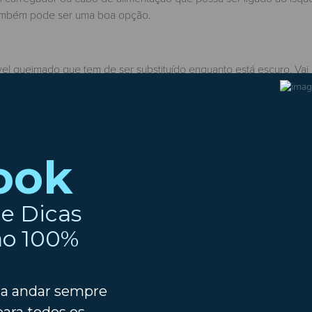
também pode ser uma boa opção.
vel queimado que tem de ser substituído enquanto está escuro. Vai
 das coisas ao seu redor.
de aperto em que a bateria do seu carro descarregar e perceber 
 caixa de papel pode ser o seu aliado para limpar vidros embacia
 as suas mãos. Já que é um utensílio leve, não tem motivos para n
r ao seu gosto pessoal. Assim, nada melhor do que ter a sua própr