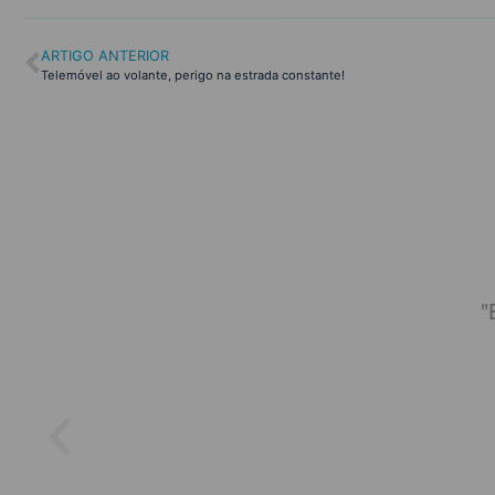
ARTIGO ANTERIOR
Telemóvel ao volante, perigo na estrada constante!
m agendamento para às 15:30.
"
mentação pronta às 15:35. Ótimo
ento."