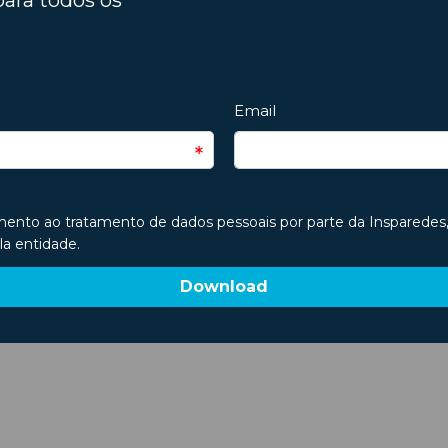
e encontra em trânsito caótico.
 possui uma lâmina fina, um fio de corte e uma ponta aguda. Alguns,
tar na resolução de alguns problemas ou necessidades, como a abertu
rafa de água, principalmente em viagens de carro. Mesmo que não 
no depósito da água ou até no limpa-brisas.
a que ainda não! Como tal, previna-se e mantenha alguns destes