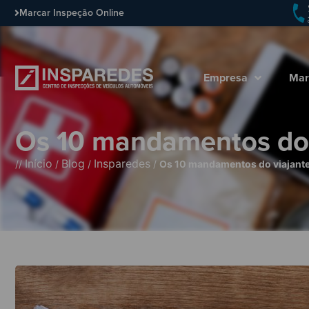
Marcar Inspeção Online
Empresa
Mar
Os 10 mandamentos do vi
Início
Blog
Insparedes
//
/
/
/
Os 10 mandamentos do viajante 