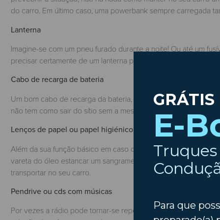
do carro. Em último caso, uma powerbank sempre carregada 
Lanterna
Imagine-se com um pneu furado durante a noite! Ou até um fusí
precisar certamente de um lanterna para garantir a visualização
Cabo de recarga de bateria
Um bom cabo de recarga da bateria, salvá-lo-há em momentos 
não tem como sair do sítio sem a mesma.
Lenços de papel ou papel higiénico
Além da sua função básico em caso de emergências, um rolo ou
vareta do óleo estancar um sangramento ou simplesmente limpar
transportar no seu carro.
Pendrive ou cds com músicas
Por vezes a rádio pode tornar-se repetitiva ou não corresponde