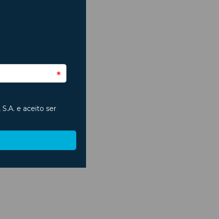
 têm
ra de
seja