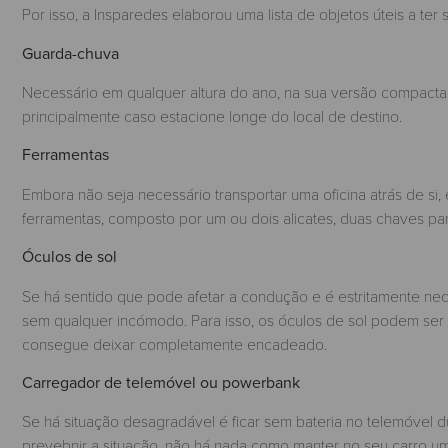
Por isso, a Insparedes elaborou uma lista de objetos úteis a ter
Guarda-chuva
Necessário em qualquer altura do ano, na sua versão compact
principalmente caso estacione longe do local de destino.
Ferramentas
Embora não seja necessário transportar uma oficina atrás de si,
ferramentas, composto por um ou dois alicates, duas chaves para 
Óculos de sol
Se há sentido que pode afetar a condução e é estritamente nece
sem qualquer incómodo. Para isso, os óculos de sol podem ser 
consegue deixar completamente encadeado.
Carregador de telemóvel ou powerbank
Se há situação desagradável é ficar sem bateria no telemóvel d
prevebnir a situação, não há nada como manter no seu carro u