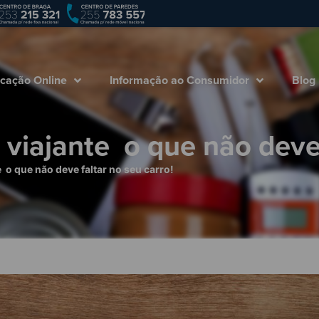
Empresa
Marcação Online
Informação ao
cação Online
Informação ao Consumidor
Blog
ajante  o que não deve 
 o que não deve faltar no seu carro!