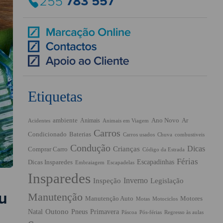
Etiquetas
ambiente
Ano Novo
Ar
Animais
Acidentes
Animais em Viagem
Carros
Condicionado
Baterias
Chuva
Carros usados
combustiveis
Condução
Dicas
Crianças
Comprar Carro
Código da Estrada
Férias
Escapadinhas
Dicas Insparedes
Embraiagem
Escapadelas
Insparedes
Inverno
Inspeção
Legislação
eu
Manutenção
Manutenção Auto
Motores
Motas
Motociclos
Outono
Pneus
Primavera
Natal
Páscoa
Pós-férias
Regresso às aulas