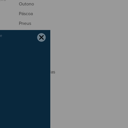
Outono
Páscoa
Pneus
Portagens
Poupança
Primavera
que
Radares
Regresso às Aulas
São João
dos,
Segurança
ão o
Seguros
Trânsito
Verão
ia