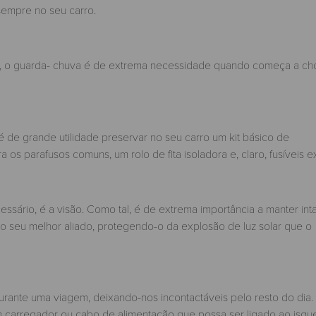
 sempre no seu carro.
a, o guarda- chuva é de extrema necessidade quando começa a ch
 é de grande utilidade preservar no seu carro um kit básico de
os parafusos comuns, um rolo de fita isoladora e, claro, fusíveis ex
ssário, é a visão. Como tal, é de extrema importância a manter int
o seu melhor aliado, protegendo-o da explosão de luz solar que o
urante uma viagem, deixando-nos incontactáveis pelo resto do dia.
m carregador ou cabo de alimentação que possa ser ligado ao isqu