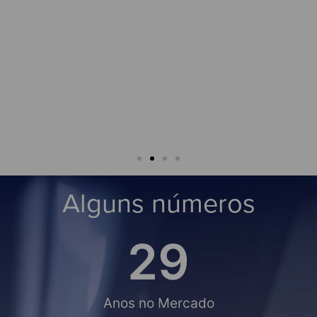
★★★
César An
★★★☆
rigo Leão
Alguns números
30
Anos no Mercado