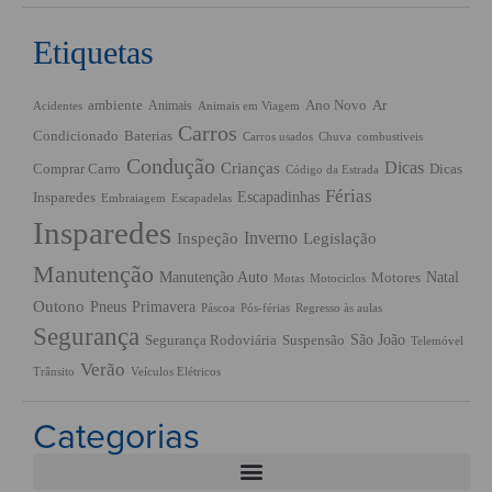
Etiquetas
ambiente
Ano Novo
Ar
Animais
Acidentes
Animais em Viagem
Carros
Condicionado
Baterias
Chuva
Carros usados
combustiveis
Condução
Dicas
Crianças
Comprar Carro
Dicas
Código da Estrada
Férias
Escapadinhas
Insparedes
Embraiagem
Escapadelas
Insparedes
Inverno
Inspeção
Legislação
Manutenção
Manutenção Auto
Natal
Motores
Motas
Motociclos
Outono
Pneus
Primavera
Páscoa
Pós-férias
Regresso às aulas
Segurança
São João
Segurança Rodoviária
Suspensão
Telemóvel
Verão
Trânsito
Veículos Elétricos
Categorias