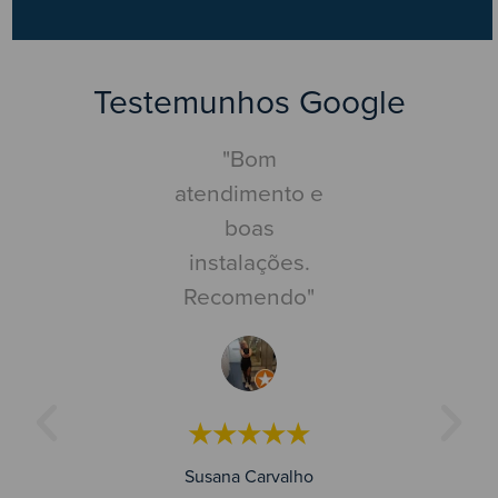
Testemunhos Google
Pouco
"Bom
"Centr
mentado.
atendimento e
inspe
suía um
boas
automóve
ndamento
instalações.
nada a ap
 às 15:30.
Recomendo"
Faz o que
i às 15:15
co
aí com a
competê
mentação
pontuali
★★★★★
a às 15:35.
rapide
Ótimo
Susana Carvalho