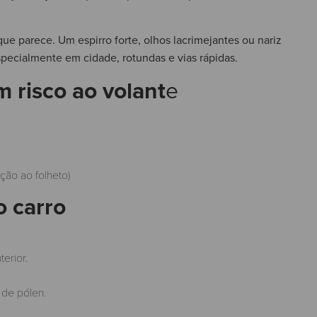
ue parece. Um espirro forte, olhos lacrimejantes ou nariz
ecialmente em cidade, rotundas e vias rápidas.
 risco ao volant
e
ção ao folheto)
o carro
terior.
 de pólen.