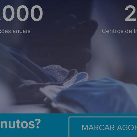
,000
2
ções anuais
Centros de 
inutos?
MARCAR AGO