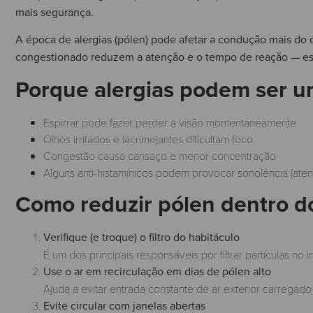
mais segurança.
A época de alergias (pólen) pode afetar a condução mais do q
congestionado reduzem a atenção e o tempo de reação — esp
Porque alergias podem ser um
Espirrar pode fazer perder a visão momentaneamente
Olhos irritados e lacrimejantes dificultam foco
Congestão causa cansaço e menor concentração
Alguns anti-histamínicos podem provocar sonolência (aten
Como reduzir pólen dentro d
Verifique (e troque) o filtro do habitáculo
É um dos principais responsáveis por filtrar partículas no in
Use o ar em recirculação em dias de pólen alto
Ajuda a evitar entrada constante de ar exterior carregado
Evite circular com janelas abertas