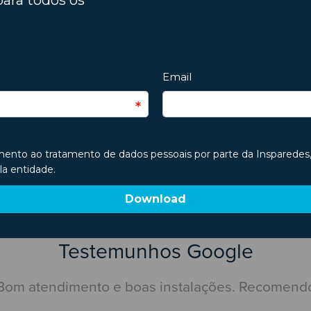
 no habitáculo e garantir que os sintomas não comprometem a
o e limpeza) fazem uma diferença grande.
PRÓXIMO ART
 ter!
Descubra os sintomas de desgaste da suspensão do seu ca
Testemunhos Google
Bom atendimento e boas instalações. Recomend