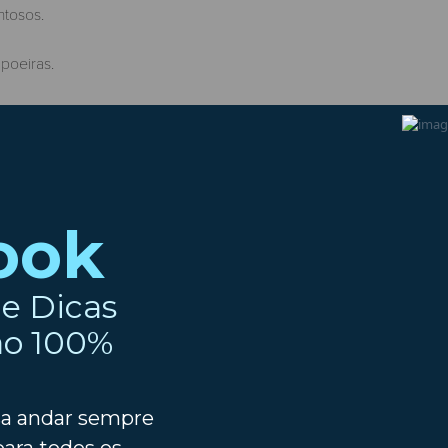
ntosos.
poeiras.
 mais limpo e seco.
antes de conduzir
lência (quando adequado)
macêutico
 sintomas apertam
o)
r afetada