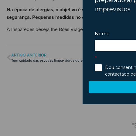
Na época de alergias, o objetivo é simples: reduzir pólen
segurança. Pequenas medidas no carro (filtro, recirculaçã
A Insparedes deseja-lhe Boas Viagens!
ARTIGO ANTERIOR
Tem cuidado das escovas limpa-vidros do seu carro? Descubra os cuidados a
m agendamento para às 15:30.
"
mentação pronta às 15:35. Ótimo