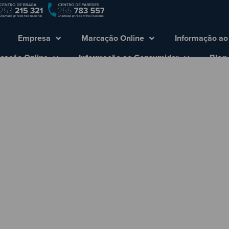
Empresa
Marcação Online
Informação ao
cação Online
Informação ao Consumidor
Blog
saiba como lidar com ela
idar com elas enquanto conduz!