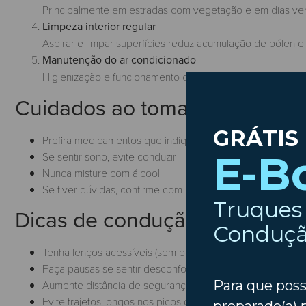
Principalmente em estradas com vegetação e em dias ve
Limpeza interior regular
Aspirar e limpar superfícies reduz acumulação de pólen e 
Manutenção do ar condicionado
Higienização e funcionamento correto ajudam a manter ar
Cuidados ao tomar medicação 
Prefira medicamentos que indiquem menor risco de sono
Se sentir sono, evite conduzir
Nunca misture com álcool
Se tiver dúvidas, confirme com profissional de saúde/far
Dicas de condução quando os
Tenha lenços acessíveis (sem procurar durante a conduçã
Faça pausas se sentir desconforto forte
Aumente distância de segurança se a concentração estive
Evite trajetos longos nos picos de pólen, quando possível