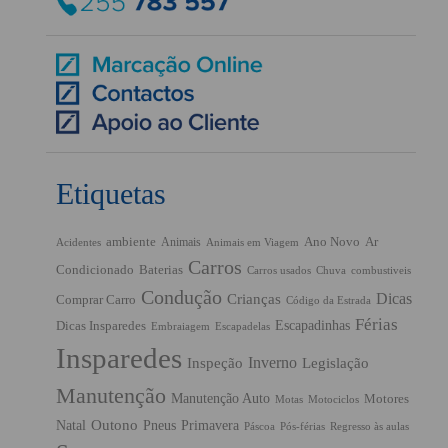
Etiquetas
ambiente
Ano Novo
Ar
Animais
Acidentes
Animais em Viagem
Carros
Condicionado
Baterias
Chuva
Carros usados
combustiveis
Condução
Dicas
Crianças
Comprar Carro
Código da Estrada
Férias
Escapadinhas
Dicas Insparedes
Embraiagem
Escapadelas
Insparedes
Inverno
Inspeção
Legislação
Manutenção
Manutenção Auto
Motores
Motas
Motociclos
Outono
Pneus
Primavera
Natal
Páscoa
Pós-férias
Regresso às aulas