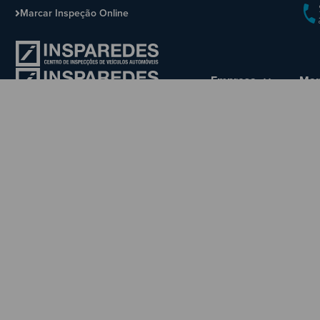
Marcar Inspeção Online
Empresa
Mar
Em época de alergias, 
Início
Blog
Carros
//
/
/
/
Em época de alergias, saiba como l