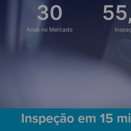
30
55
Anos no Mercado
Inspe
Inspeção em 15 m