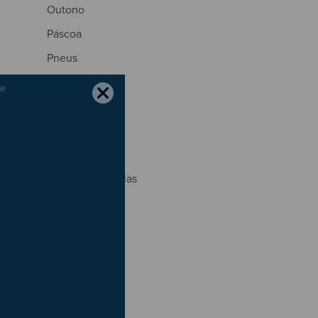
Outono
Páscoa
Pneus
Portagens
Poupança
Primavera
Radares
Regresso às Aulas
São João
Segurança
Seguros
Trânsito
Verão