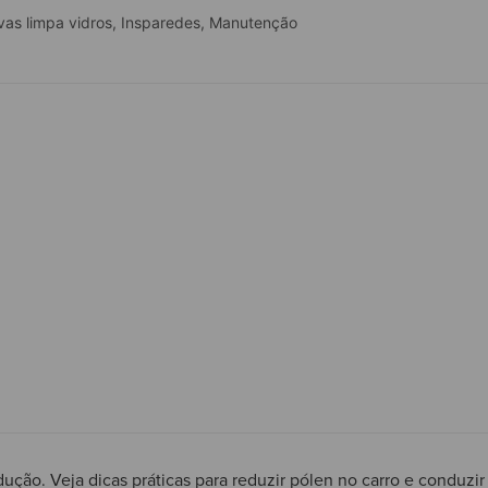
vas limpa vidros
,
Insparedes
,
Manutenção
dução. Veja dicas práticas para reduzir pólen no carro e conduzi