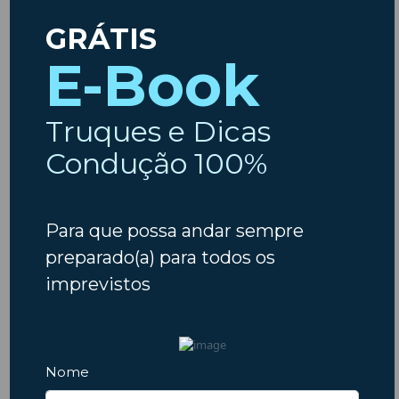
Etiquetas
ambiente
Ano Novo
Ar
Animais
Acidentes
Animais em Viagem
Carros
Condicionado
Baterias
Chuva
Avarias
Carro Novo
Carros usados
Condução
Dicas
Crianças
Comprar Carro
Dicas
Covid19
Férias
Escapadinhas
Insparedes
Escapadelas
Estradas
Insparedes
Inverno
Inspeção
Legislação
Manutenção
Natal
Manutenção Auto
Motores
Motas
Motociclos
Outono
Pneus
Primavera
Páscoa
Pós-férias
Regresso às aulas