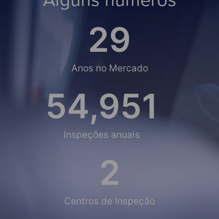
30
Anos no Mercado
55,000
Inspeções anuais
2
Centros de Inspeção