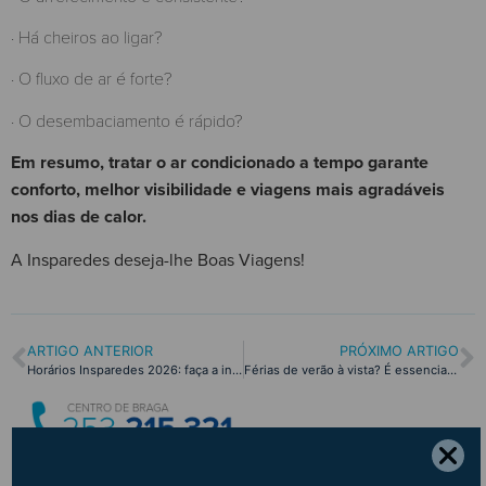
· Há cheiros ao ligar?
· O fluxo de ar é forte?
· O desembaciamento é rápido?
Em resumo, tratar o ar condicionado a tempo garante
conforto, melhor visibilidade e viagens mais agradáveis
nos dias de calor.
A Insparedes deseja-lhe Boas Viagens!
ARTIGO ANTERIOR
PRÓXIMO ARTIGO
Horários Insparedes 2026: faça a inspeção automóvel com mais comodidade
Férias de verão à vista? É essencial verificar o seu carro antes de viajar!