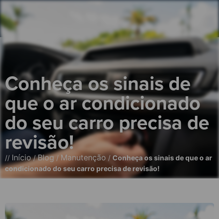
Conheça os sinais de
que o ar condicionado
do seu carro precisa de
revisão!
Início
Blog
Manutenção
//
/
/
/
Conheça os sinais de que o ar
condicionado do seu carro precisa de revisão!