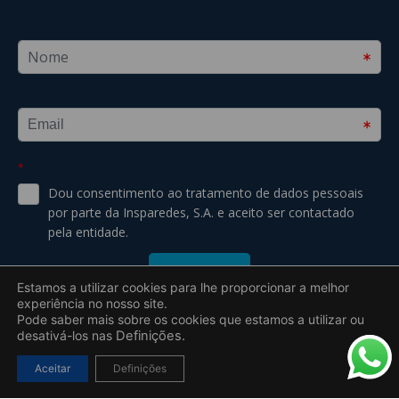
Estamos a utilizar cookies para lhe proporcionar a melhor
experiência no nosso site.
Pode saber mais sobre os cookies que estamos a utilizar ou
desativá-los nas
Definições.
2019 – 2026 © Todos os direitos reservados a Insparedes S.A. –
Aceitar
Definições
Uebyou | Creative Agency
Desenvolvido por