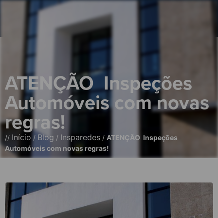
ATENÇÃO  Inspeções
Automóveis com novas
regras!
Início
Blog
Insparedes
//
/
/
/
ATENÇÃO  Inspeções
Automóveis com novas regras!