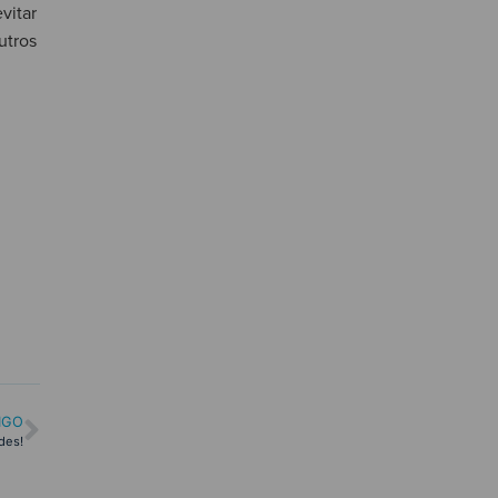
vitar
utros
IGO
des!