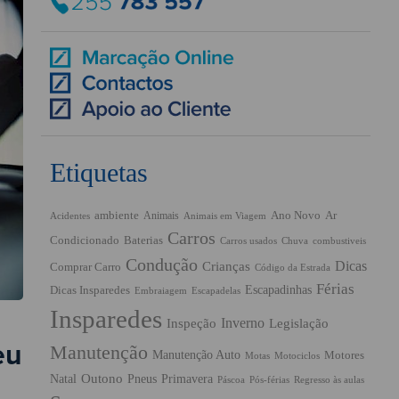
Etiquetas
ambiente
Ano Novo
Ar
Animais
Acidentes
Animais em Viagem
Carros
Condicionado
Baterias
Chuva
Carros usados
combustiveis
Condução
Dicas
Crianças
Comprar Carro
Código da Estrada
Férias
Escapadinhas
Dicas Insparedes
Embraiagem
Escapadelas
Insparedes
Inverno
Inspeção
Legislação
eu
Manutenção
Manutenção Auto
Motores
Motas
Motociclos
Outono
Pneus
Primavera
Natal
Páscoa
Pós-férias
Regresso às aulas