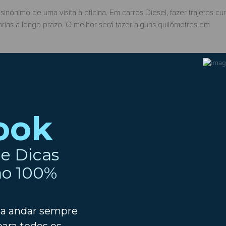
nónimo de uma visita à oficina. Em carros Diesel, fazer trajetos cur
arias a longo prazo. O melhor será fazer alguns quilómetros em
to que pode provocar folgas nos elementos existentes entre o
ens e rolamentos.
xa de velocidades através das ligações entre as várias partes. É
roca de caixa.
 uma surpresa desagradável, principalmente no inverno. Um dia mai
bil: os tubos.
algum se romper com o carro em andamento, pode provocar a perda 
a.