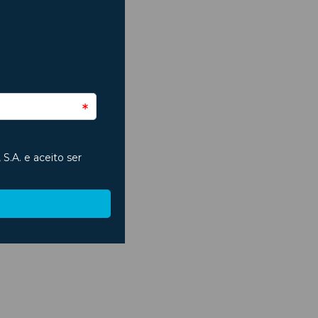
s e
carro
 está
 toda