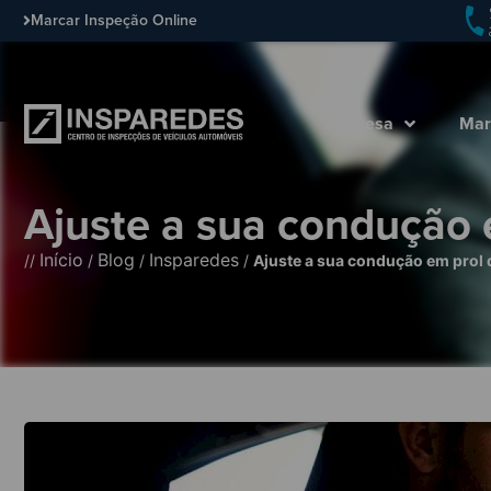
Marcar Inspeção Online
Empresa
Mar
Ajuste a sua condução e
Início
Blog
Insparedes
//
/
/
/
Ajuste a sua condução em prol d