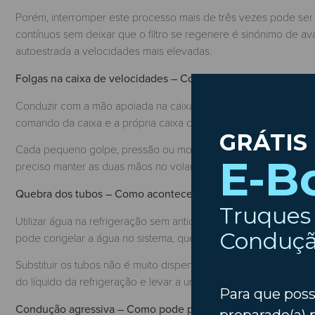
Porém, interromper este processo mais de três vezes pode ser si
contínuos sem deixar que o filtro se regenere é sinónimo de av
autoestrada a velocidades mais elevadas.
Folgas na caixa de velocidades – Como evitá-las?
Conduzir com a mão apoiada na caixa de velocidades é um hábi
comando da caixa e a própria caixa de velocidades, engrenag
Cada pequeno golpe, pressão ou movimento, é transmitido à cai
preciso manter as duas mãos no volante logo depois de cada t
Quebra dos tubos – Como acontece?
Utilizar água na refrigeração sem anticongelante pode provocar
pode congelar a água no sistema, que quebra pela parte mais dé
Substituir os tubos não é muito dispendioso, mas no caso de 
do líquido da refrigeração e levar a uma avaria mais dispendios
Condução agressiva – Como pode prejudicá-lo?