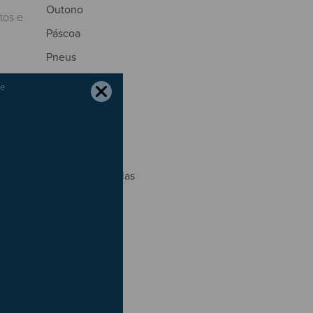
Outono
tos e
Páscoa
Pneus
Portagens
Poupança
Primavera
Radares
Regresso às Aulas
São João
s frio
Segurança
Seguros
total
Trânsito
Verão