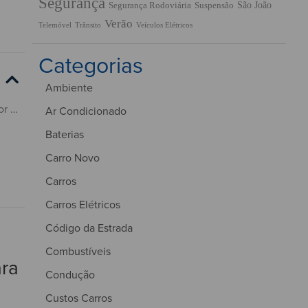
Segurança
São João
Segurança Rodoviária
Suspensão
Verão
Trânsito
Veículos Elétricos
Telemóvel
Categorias
Ambiente
Sabia que a forma como conduz pode influenciar o estado do seu automóvel, sendo determinante para a prevenção ou, por outro lado, para o aparecimento de avarias? Saiba com a Insparedes como se precaver!
Ar Condicionado
Baterias
Carro Novo
Carros
Carros Elétricos
Código da Estrada
Combustíveis
ara
Condução
Custos Carros