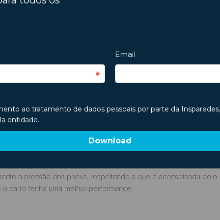
lera o desgaste dos elementos mecânicos. Acelerações constante
motor.
mesmo efeito, pelo que se recomenda “puxar” um pouco mais pelo 
r?
ificação constante, como o óleo e o líquido da refrigeração.
rfície plana. Um óleo muito escuro ou impuro indicará que algo não
que estão permanentemente em contacto com o solo, influenciando
armente a pressão dos pneus, respeitando a que é aconselhada pelo
ue o carro tenha uma melhor performance.