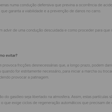
penas numa condução defensiva que previna a ocorrência de acid
que garanta a viabilidade e a prevenção de danos no carro.
em advir de uma condução descuidada e como proceder para que i
mo evitar?
rovoca fricções desnecessárias que, a longo prazo, podem danif
quando for estritamente necessário, para iniciar a marcha ou troca
podendo provocar a patinagem.
ão do gasóleo seja libertado na atmosfera. Assim, estas partículas s
as, o que exige ciclos de regeneração automáticos que precisam de