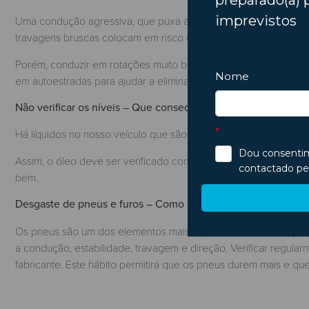
Uma condução agressiva, que puxa ao máximo pelo motor, ace
travagens bruscas colocam em risco qualquer componente do 
Porém, conduzir em rotações muito baixas, terá exatamente o 
em autoestradas para ajudar a eliminar impurezas e carvão.
Não verificar os níveis – Que consequências pode isso traze
Há líquidos no nosso veículo que são cruciais e precisam de ver
Assim, o óleo deve ser verificado com o motor frio e numa supe
bem.
Desgaste de pneus e furos – Como preveni-los?
Os pneus são um dos elementos mais importantes do carro, já 
a condução, estabilidade, travagem e direção. Verificar regul
fabricante. Este hábito permitirá que os pneus durem mais e q