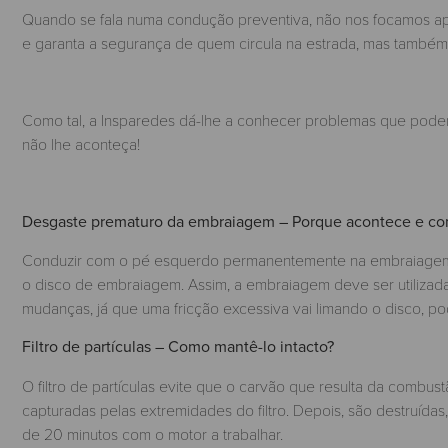
Quando se fala numa condução preventiva, não nos focamos a
e garanta a segurança de quem circula na estrada, mas também 
Como tal, a Insparedes dá-lhe a conhecer problemas que pod
não lhe aconteça!
Desgaste prematuro da embraiagem – Porque acontece e co
Conduzir com o pé esquerdo permanentemente na embraiagem p
o disco de embraiagem. Assim, a embraiagem deve ser utilizada 
mudanças, já que uma fricção excessiva vai limando o disco, 
Filtro de partículas – Como mantê-lo intacto?
O filtro de partículas evite que o carvão que resulta da combust
capturadas pelas extremidades do filtro. Depois, são destruíd
de 20 minutos com o motor a trabalhar.