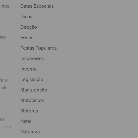
Datas Especiais
entes
Dicas
Direção
sto
Férias
Festas Populares
Insparedes
Inverno
Legislação
icar
r de
Manutenção
Motociclos
Motores
ão
Natal
 cerca
Natureza