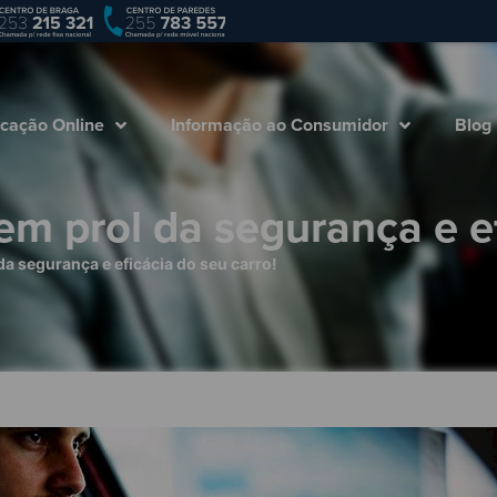
Empresa
Marcação Online
Informação ao
cação Online
Informação ao Consumidor
Blog
m prol da segurança e ef
a segurança e eficácia do seu carro!