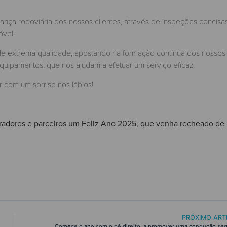
ança rodoviária dos nossos clientes, através de inspeções concisa
óvel.
 de extrema qualidade, apostando na formação contínua dos nossos
uipamentos, que nos ajudam a efetuar um serviço eficaz.
 com um sorriso nos lábios!
boradores e parceiros um Feliz Ano 2025, que venha recheado de
PRÓXIMO ART
Comece o ano com o pé direito, a promover uma condução seg