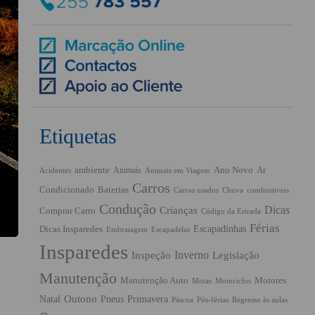
Etiquetas
ambiente
Ano Novo
Ar
Animais
Acidentes
Animais em Viagem
Carros
Condicionado
Baterias
Chuva
Carros usados
combustiveis
Condução
Dicas
Crianças
Comprar Carro
Código da Estrada
Férias
Escapadinhas
Dicas Insparedes
Embraiagem
Escapadelas
Insparedes
Inverno
Inspeção
Legislação
Manutenção
Manutenção Auto
Motores
Motas
Motociclos
Outono
Pneus
Primavera
Natal
Páscoa
Pós-férias
Regresso às aulas