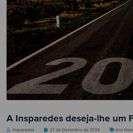
A Insparedes deseja-lhe um F
Insparedes
27 de Dezembro de 2024
Ano Nov