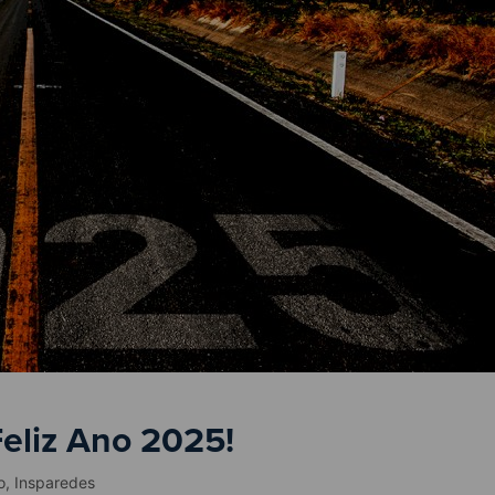
eliz Ano 2025!
o
,
Insparedes