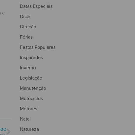
Datas Especiais
s e
Dicas
Direção
Férias
Festas Populares
Insparedes
Inverno
Legislação
Manutenção
Motociclos
Motores
Natal
Natureza
IGO
ura!