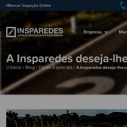
Marcar Inspeção Online
Empresa
Mar
A Insparedes deseja-lh
Início
Blog
Datas Especiais
//
/
/
/
A Insparedes deseja-lhe 