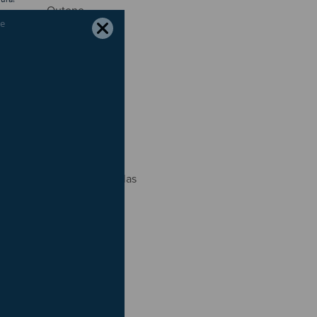
Outono
Páscoa
Pneus
Portagens
Poupança
Primavera
Radares
Regresso às Aulas
São João
Segurança
Seguros
Trânsito
Verão