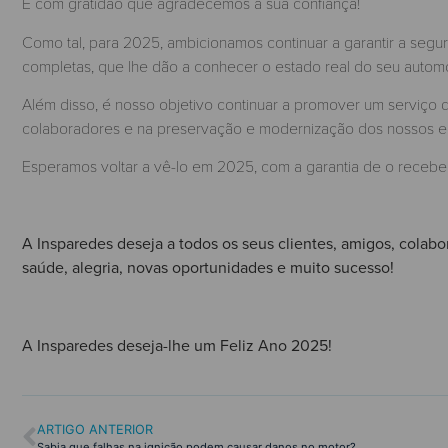
É com gratidão que agradecemos a sua confiança!
Como tal, para 2025, ambicionamos continuar a garantir a segur
completas, que lhe dão a conhecer o estado real do seu autom
Além disso, é nosso objetivo continuar a promover um serviço
colaboradores e na preservação e modernização dos nossos eq
Esperamos voltar a vê-lo em 2025, com a garantia de o receber
A Insparedes deseja a todos os seus clientes, amigos, cola
saúde, alegria, novas oportunidades e muito sucesso!
A Insparedes deseja-lhe um Feliz Ano 2025!
ARTIGO ANTERIOR
Sabia que falhas na ignição podem causar danos no motor?