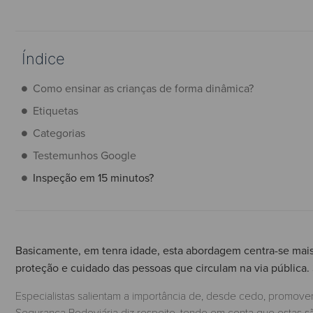
Índice
Como ensinar as crianças de forma dinâmica?
Etiquetas
Categorias
Testemunhos Google
Inspeção em 15 minutos?
Basicamente, em tenra idade, esta abordagem centra-se mais n
proteção e cuidado das pessoas que circulam na via pública. 
Especialistas salientam a importância de, desde cedo, promover
Segurança Rodoviária diz respeito, tendo em conta que estas 