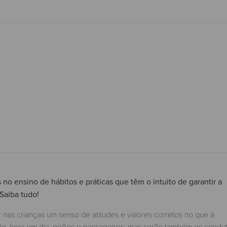
o ensino de hábitos e práticas que têm o intuito de garantir a
Saiba tudo!
 nas crianças um senso de atitudes e valores corretos no que à
são, hoje em dia, peões e passageiros, mas serão também os condu