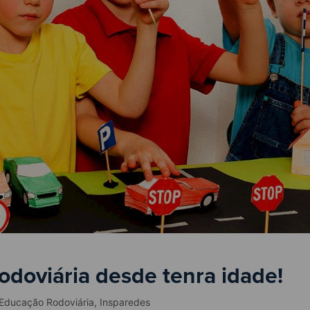
doviária desde tenra idade!
Educação Rodoviária
,
Insparedes