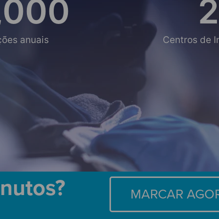
,000
2
ções anuais
Centros de 
inutos?
MARCAR AGO