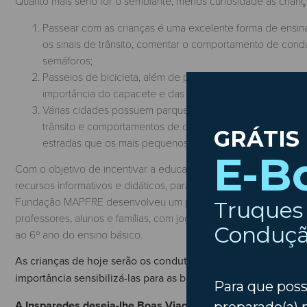
Quanto mais sério for o semblante, menos curiosidade as crianç
Passear com as crianças é uma excelente forma de ensina
os sinais de trânsito, comentar o comportamento de condu
semáforos;
Passeios de bicicleta, além de permitirem todo os campo
importância do capacete e das proteções, a visibilidade, a
Várias cidades possuem parques infantis de educação rodo
trânsito e comportamentos de civismo na estrada. Nestes 
estradas que os mais pequenos podem testar com bicicle
Com o objetivo de incentivar a educação rodoviária para as cr
recursos informativos e didáticos, para que as crianças poss
Fundação MAPFRE desenvolveu um programa educativo para a
professores, alunos e famílias, com jogos, puzzles e até um Mun
ao 6º ano do ensino básico.
As crianças de hoje serão os condutores de amanhã, pelo qu
importância sensibilizá-las para as boas práticas rodoviárias,
A Insparedes deseja-lhe Boas Viagens!