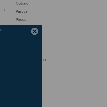
Outono
ndo
Páscoa
Pneus
Portagens
Poupança
de
Primavera
Radares
Regresso às Aulas
m a
São João
o 3º
Segurança
Seguros
Trânsito
Verão