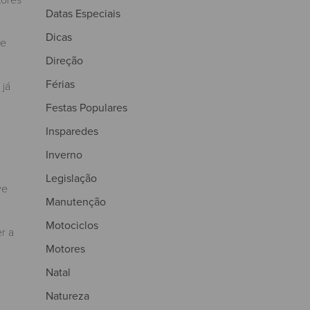
Datas Especiais
Dicas
de
Direção
Férias
 já
Festas Populares
Insparedes
Inverno
a
Legislação
ve
Manutenção
Motociclos
r a
Motores
Natal
Natureza