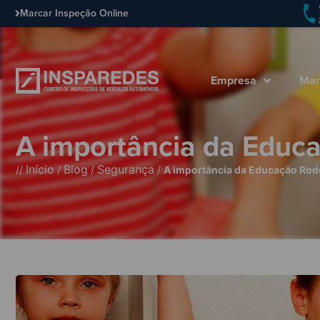
Marcar Inspeção Online
Empresa
Mar
A importância da Educa
Início
Blog
Segurança
//
/
/
/
A importância da Educação Rodo