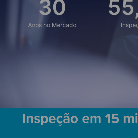
30
55
Anos no Mercado
Inspe
Inspeção em 15 m