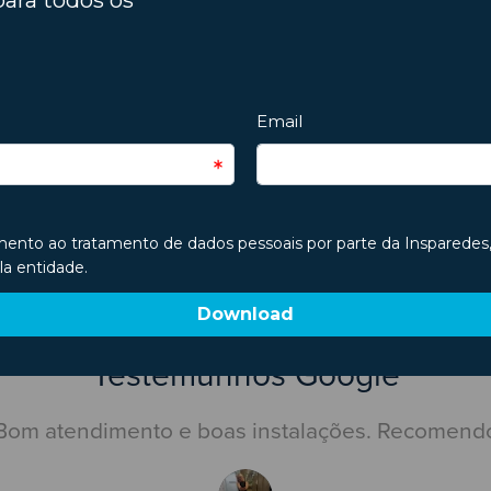
PRÓXIMO ART
Conhece o efeito submarino? Descubra o qu
Testemunhos Google
Bom atendimento e boas instalações. Recomend