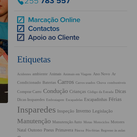
Etiquetas
ambiente
Ano Novo
Ar
Animais
Acidentes
Animais em Viagem
Carros
Condicionado
Baterias
Chuva
Carros usados
combustiveis
Condução
Dicas
Crianças
Comprar Carro
Código da Estrada
Férias
Escapadinhas
Dicas Insparedes
Embraiagem
Escapadelas
Insparedes
Inverno
Inspeção
Legislação
Manutenção
Manutenção Auto
Motores
Motas
Motociclos
Outono
Pneus
Primavera
Natal
Páscoa
Pós-férias
Regresso às aulas