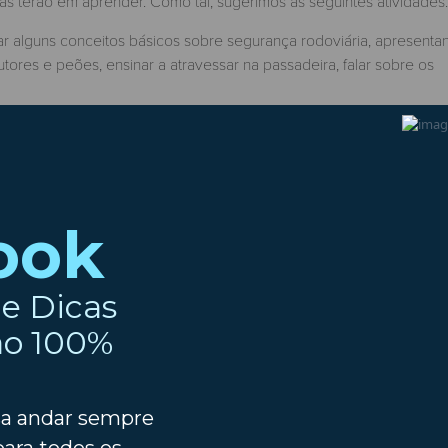
as terão em aprender. Como tal, sugerimos as seguintes atividades:
r alguns conceitos básicos sobre segurança rodoviária, apresenta
tores e peões, ensinar a atravessar na passadeira, falar sobre os
s acima descritos, ainda possibilitam que se abordem temas como a
s distância, etc;
viária, locais onde são ensinadas as regras da estrada, os sinais 
locais, é possível colocar estes ensinamentos em prática, com mini-
tas.
ianças, a DGT disponibiliza uma grande quantidade de conteúdos,
am desde cedo começar a ser apresentadas a esta realidade. També
s crianças, o chamado
Planeta ODS
, colocado à disposição de
do Virtual Interplanetário, ferramentas estas que estão adaptadas d
e, num mundo cada vez mais repleto de correrias, é de extrema
 com vista na segurança de todos!