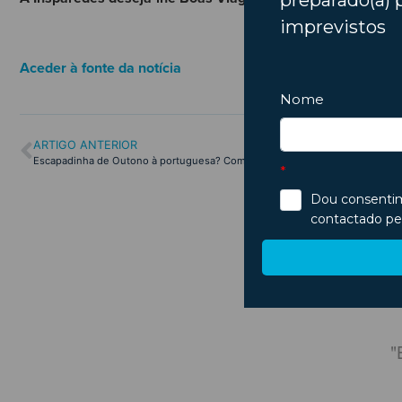
Aceder à fonte da notícia
ARTIGO ANTERIOR
Escapadinha de Outono à portuguesa? Com certeza!
m agendamento para às 15:30.
"
mentação pronta às 15:35. Ótimo