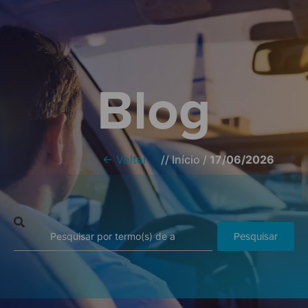
Blog
← Voltar
//
Início
/
17/06/2026
Pesquisar