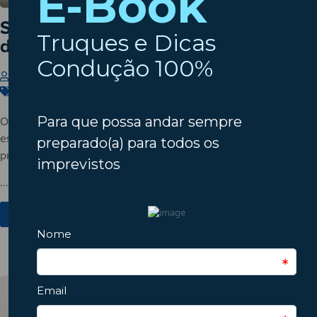
Setembro à porta? Verifique o estado
do seu automóvel!
Insparedes
31 de Julho de 2026
Carros
,
Dicas
,
Manutenção
O verão está a terminar? Descubra porque deve verificar o
estado do automóvel antes do regresso à rotina e conheça os
principais pontos a inspecionar.
...
Ver Mais