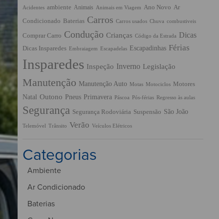
ambiente
Ano Novo
Ar
Animais
Acidentes
Animais em Viagem
Carros
Condicionado
Baterias
Chuva
Carros usados
combustiveis
Condução
Dicas
Crianças
Comprar Carro
Código da Estrada
Férias
Escapadinhas
Dicas Insparedes
Embraiagem
Escapadelas
Insparedes
Inverno
Inspeção
Legislação
Manutenção
Manutenção Auto
Motores
Motas
Motociclos
Outono
Pneus
Primavera
Natal
Páscoa
Pós-férias
Regresso às aulas
Segurança
São João
Segurança Rodoviária
Suspensão
Verão
Trânsito
Veículos Elétricos
Telemóvel
Categorias
Ambiente
Ar Condicionado
Baterias