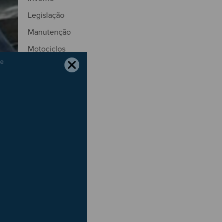
Legislação
Manutenção
Motociclos
Motores
Natal
Natureza
Outono
Páscoa
Pneus
Portagens
Poupança
Primavera
Radares