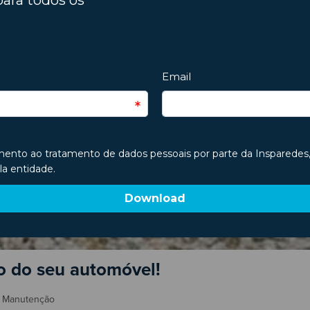
do do seu automóvel!
,
Manutenção