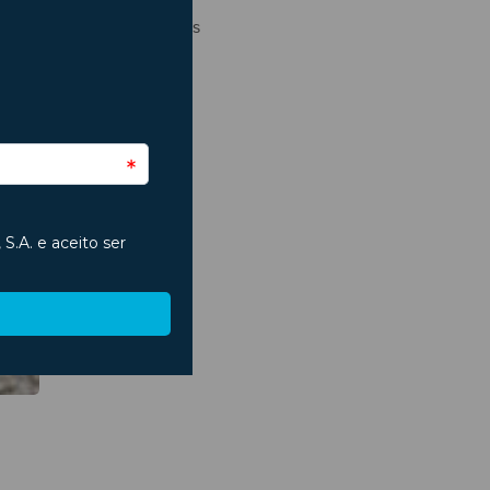
Regresso às Aulas
São João
Segurança
Seguros
Trânsito
Verão