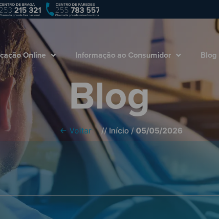
Empresa
Marcação Online
Informação ao
cação Online
Informação ao Consumidor
Blog
Blog
← Voltar
//
Início
/
05/05/2026