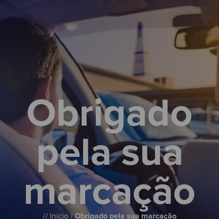
Obrigado
pela sua
marcação
//
Início
/
Obrigado pela sua marcação