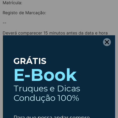
Matrícula:
Registo de Marcação:
--
Deverá comparecer 15 minutos antes da data e hora
agendadas.
Não se esqueça que todas as marcações possuem
prioridade sobre os restantes clientes.
Muito Obrigado pela sua confiança.
--
Muito Obrigado pela sua preferência,
Registo de Marcação:
Ip de registo:
Browser: