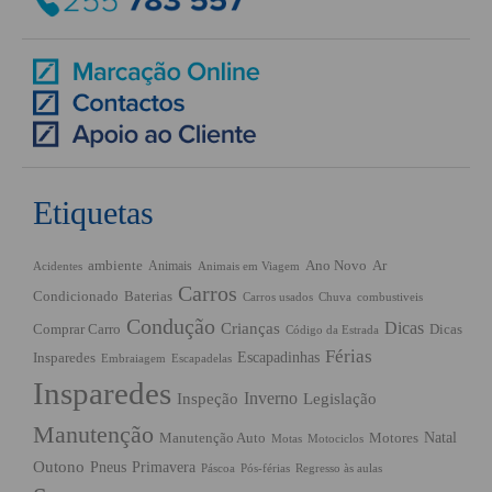
Etiquetas
ambiente
Ano Novo
Ar
Animais
Acidentes
Animais em Viagem
Carros
Condicionado
Baterias
Chuva
Carros usados
combustiveis
Condução
Dicas
Crianças
Comprar Carro
Dicas
Código da Estrada
Férias
Escapadinhas
Insparedes
Embraiagem
Escapadelas
Insparedes
Inverno
Inspeção
Legislação
Manutenção
Manutenção Auto
Natal
Motores
Motas
Motociclos
Outono
Pneus
Primavera
Páscoa
Pós-férias
Regresso às aulas