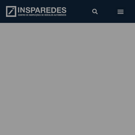
Especial Férias –
Descubra as avarias
mais frequentes no
Verão!
Início
Blog
Férias
//
/
/
/
Especial Férias – Descubra as avarias
mais frequentes no Verão!