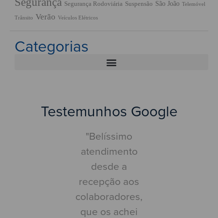
Segurança
São João
Segurança Rodoviária
Suspensão
Telemóvel
Verão
Trânsito
Veículos Elétricos
Categorias
Testemunhos Google
ntro de
"Belíssimo
"Pou
speção
atendimento
movimen
móvel sem
desde a
Possuí
a apontar.
recepção aos
agendam
 que deve,
colaboradores,
para às 
com
que os achei
Cheguei à