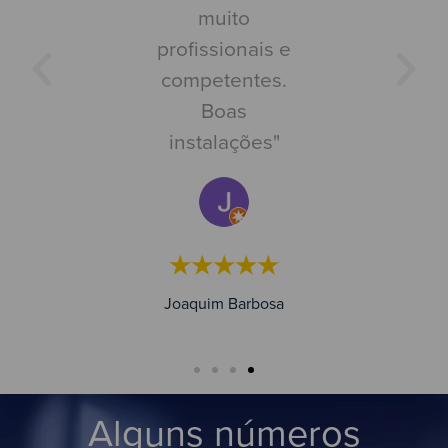
etência,
muito
e saí c
alidade e
profissionais e
documen
pidez."
competentes.
pronta às
Boas
Ótim
instalações"
atendime
★★★★
r Analide
★★★★★
★★★
Joaquim Barbosa
Rodrigo 
Alguns números